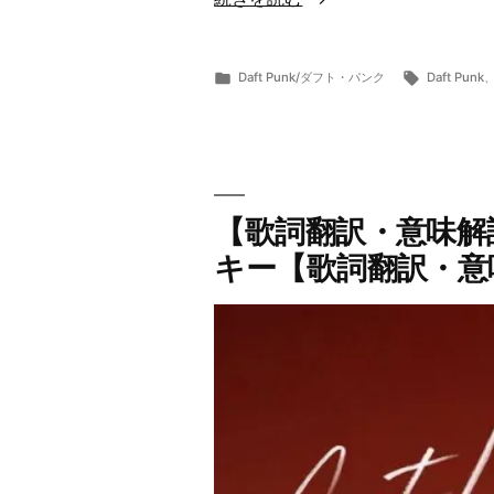
詞
翻
カ
タ
Daft Punk/ダフト・パンク
Daft Punk
訳・
投
テ
グ:
ら
7
意
稿
ゴ
ま
月
者:
リ
ー
24,
味
ー:
2019
解
説】
【歌詞翻訳・意味解説】
Daft
キー【歌詞翻訳・意
Punk/
ダ
フ
ト・
パ
ン
ク
Instant