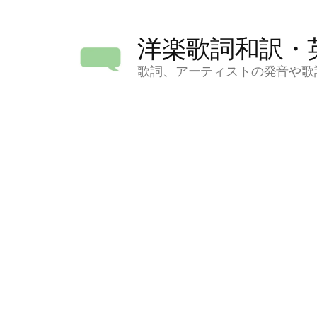
コ
ン
洋楽歌詞和訳・
テ
ン
歌詞、アーティストの発音や歌
ツ
へ
ス
キ
ッ
プ