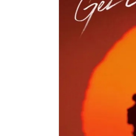
Crush/
イ
ン
ス
タ
ン
ト・
ク
ラ
ッ
シ
ュ
【歌
詞
翻
訳・