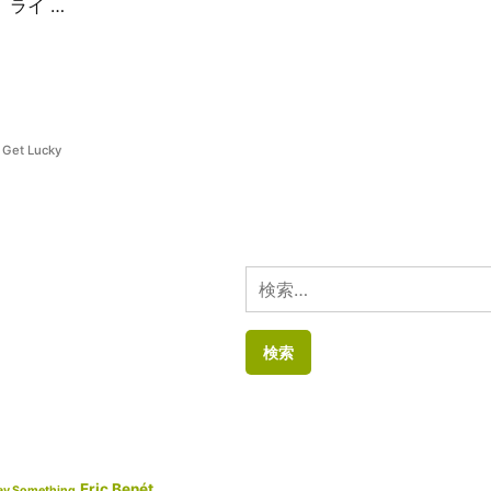
。 ライ …
、
Get Lucky
検
索:
Eric Benét
ay Something