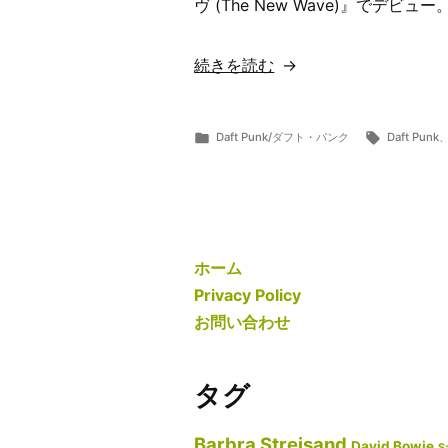
ヴ (The New Wave)』でデビュー
“【歌
続きを読む
詞
翻
カ
タ
Daft Punk/ダフト・パンク
Daft Punk
訳・
投
テ
グ:
ら
7
意
稿
ゴ
ま
月
者:
リ
ー
24,
味
ー:
2019
解
説】
ホーム
Daft
Privacy Policy
Punk/
お問い合わせ
ダ
フ
タグ
ト・
パ
Barbra Streisand
David Bowie
S