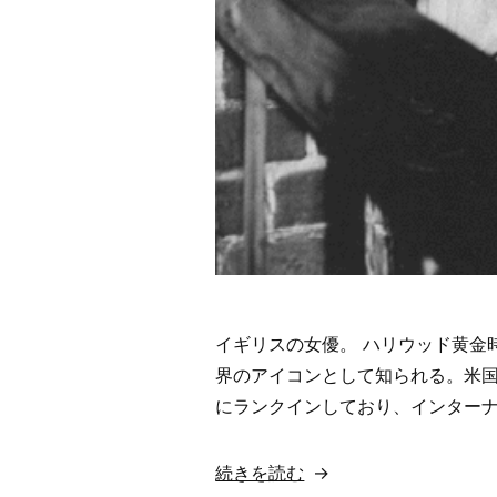
ク
ッ
ド・
ハ
ブ・
ダ
ン
ス
ド・
オ
ー
イギリスの女優。 ハリウッド黄金
ル・
界のアイコンとして知られる。米国映
ナ
にランクインしており、インターナ
イ
ト
(一
“【歌
続きを読む