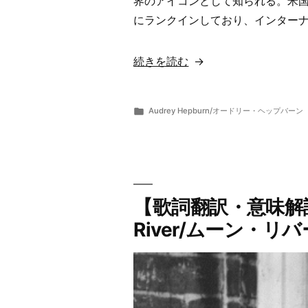
界のアイコンとして知られる。米国映
にランクインしており、インターナ
“【歌
続きを読む
詞
翻
カ
Audrey Hepburn/オードリー・ヘップバーン
訳・
投
テ
ら
5
意
稿
ゴ
ま
月
者:
リ
ー
15,
味
ー:
2019
解
説】
【歌詞翻訳・意味解説】
Audrey
River/ムーン・
Hepburn/
オ
ー
ド