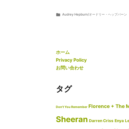
晩
詞
中
翻
カ
Audrey Hepburn/オードリー・ヘップバーン
だ
訳・
投
テ
ら
5
っ
意
稿
ゴ
ま
月
者:
リ
ー
15,
て
味
ー:
2019
踊
解
れ
説】
ホーム
た
Audrey
Privacy Policy
わ)
Hepburn/
お問い合わせ
(邦
オ
題：
ー
タグ
ひ
ド
と
リ
晩
Florence + The 
ー・
Don't You Remember
中
ヘ
Sheeran
Darren Criss
Enya
Le
踊
ッ