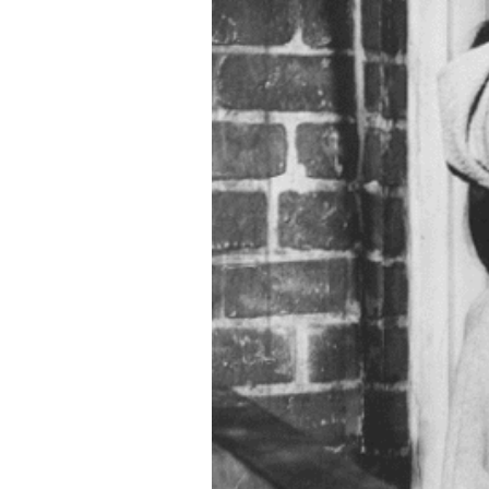
リ
ー・
ヘ
ッ
プ
バ
ー
ン
I
Could
Have
Danced
All
Night/
ア
イ・