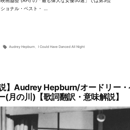
画協会 (AFI) の「最も偉大な女優50選」では第3位
ショナル・ベスト・ …
タ
Audrey Hepburn
、
I Could Have Danced All Night
グ:
Audrey Hepburn/オードリー
リバー(月の川)【歌詞翻訳・意味解説】