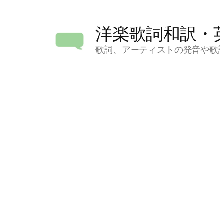
コ
ン
洋楽歌詞和訳・
テ
ン
歌詞、アーティストの発音や歌
ツ
へ
ス
キ
ッ
プ