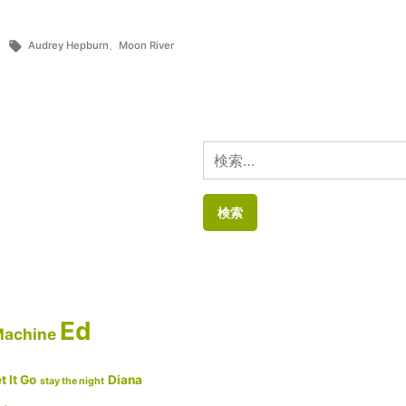
タ
Audrey Hepburn
、
Moon River
グ:
検
索:
Ed
Machine
t It Go
Diana
stay the night