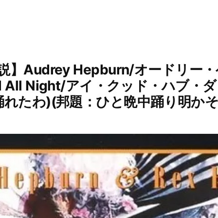
Audrey Hepburn/オードリー
anced All Night/アイ・クッド・
踊れたわ)(邦題：ひと晩中踊り明かそ