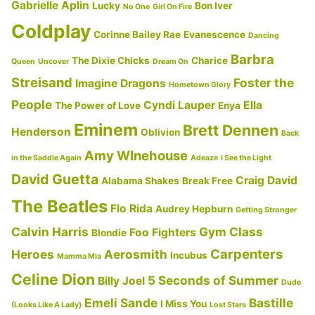
翻
Gabrielle Aplin
Lucky
Bon Iver
No One
Girl On Fire
訳・
Coldplay
Corinne Bailey Rae
Evanescence
Dancing
意
Barbra
味
The Dixie Chicks
Charice
Queen
Uncover
Dream On
解
Streisand
Foster the
Imagine Dragons
Hometown Glory
説】”
People
Cyndi Lauper
Ella
The Power of Love
Enya
の
Eminem
Brett Dennen
Henderson
Oblivion
Back
Amy WInehouse
in the Saddle Again
Adeaze
I See the Light
David Guetta
Craig David
Alabama Shakes
Break Free
The Beatles
Flo Rida
Audrey Hepburn
Getting Stronger
Calvin Harris
Gym Class
Foo Fighters
Blondie
Carpenters
Heroes
Aerosmith
Incubus
Mamma Mia
Celine Dion
5 Seconds of Summer
Billy Joel
Dude
Emeli Sande
Bastille
I Miss You
(Looks Like A Lady)
Lost Stars