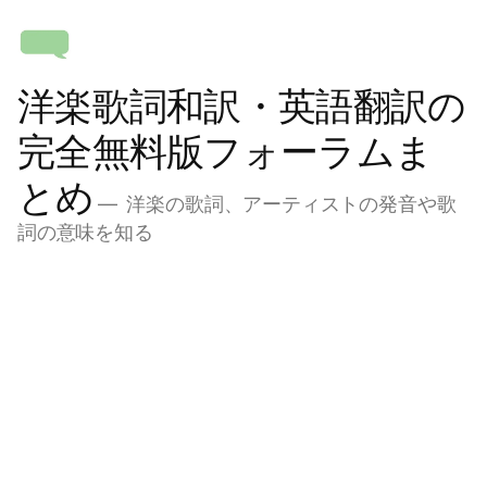
コ
ン
テ
洋楽歌詞和訳・英語翻訳の
ン
ツ
完全無料版フォーラムま
へ
とめ
ス
洋楽の歌詞、アーティストの発音や歌
キ
詞の意味を知る
ッ
プ