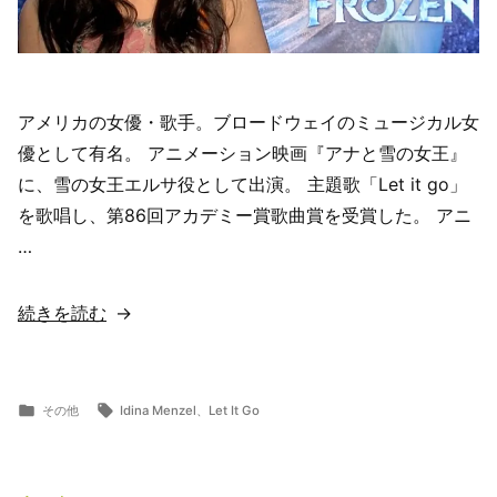
ブ
(勇
敢)
【歌
アメリカの女優・歌手。ブロードウェイのミュージカル女
詞
優として有名。 アニメーション映画『アナと雪の女王』
翻
に、雪の女王エルサ役として出演。 主題歌「Let it go」
訳・
を歌唱し、第86回アカデミー賞歌曲賞を受賞した。 アニ
意
…
味
解
“【歌
続きを読む
説】”
詞
の
翻
訳・
カ
タ
その他
Idina Menzel
、
Let It Go
投
テ
グ:
意
ら
11
稿
ゴ
ま
月
味
者:
リ
ー
11,