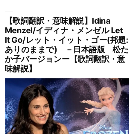
解
ー:
2019
説】
【歌詞翻訳・意味解説】Idina
Idina
Menzel/
Menzel/イディナ・メンゼル Let
イ
It Go/レット・イット・ゴー(邦題:
デ
ありのままで) －日本語版 松た
ィ
か子バージョンー【歌詞翻訳・意
ナ・
味解説】
メ
ン
ゼ
ル
Brave/
ブ
レ
イ