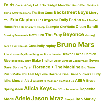
日
Folds
Let It Go
Bridgit Mendler
One And Only
I Don’t Want To Miss A
本
Backstreet Boys
The Bee Gees
Marry
語
Thing
After the Sirens
Eric Clapton
版
Dolly Parton
You
Ella Fitzgerald
Black Me Out
松
Clean Bandit
Home Free
Example
Che'Nelle
Rolling In The Deep
た
Beyonce
The Fray
Daft Punk
Chasing Pavements
destiny[
か
Bruno Mars
子
Gene Kelly
replay
zero 7
Ever Enough
バ
Heaven
Foxes
Damien
Adam Levine
Say Something
set fire to the rain
ー
Rice
Blake Shelton
Seven
beat of my drum
Adam Lambert
Zachary Levi
ジ
Florence + The Machine
Days
Bonnie Tyler
Big Time
ョ
Rush
Make You Feel My Love
Darren Criss
Diana Vickers
Duffy
ン
ABBA
Idina Menzel
Alt-J
Bruce
A rocket to the moon
He Won't Go
ー
Alicia Keys
Depeche
Springsteen
Don't You Remember
【歌
Jason Mraz
Adele
詞
Mode
Bob Marley
Afrojack