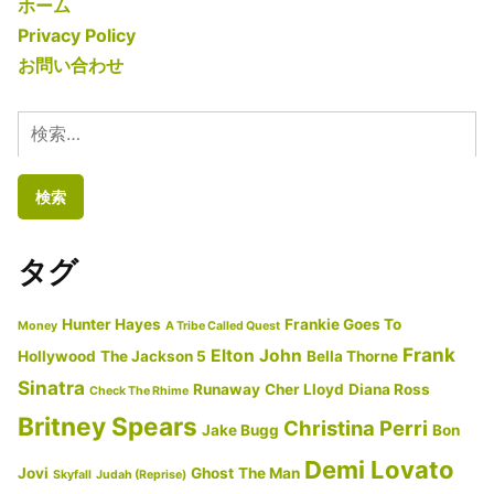
解
ー:
2019
ホーム
説】
Privacy Policy
Idina
お問い合わせ
Menzel/
イ
検
デ
索:
ィ
ナ・
メ
タグ
ン
ゼ
Hunter Hayes
Frankie Goes To
Money
A Tribe Called Quest
ル
Frank
Elton John
Hollywood
The Jackson 5
Bella Thorne
Let
Sinatra
Runaway
Cher Lloyd
Diana Ross
Check The Rhime
It
Britney Spears
Christina Perri
Jake Bugg
Bon
Go/
レ
Demi Lovato
Jovi
Ghost
The Man
Skyfall
Judah (Reprise)