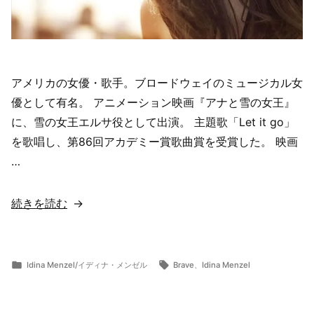
アメリカの女優・歌手。ブロードウェイのミュージカル女
優として有名。 アニメーション映画『アナと雪の女王』
に、雪の女王エルサ役として出演。 主題歌「Let it go」
を歌唱し、第86回アカデミー賞歌曲賞を受賞した。 映画
…
“【歌
続きを読む
詞
翻
訳・
カ
タ
Idina Menzel/イディナ・メンゼル
Brave
、
Idina Menzel
投
テ
グ:
意
ら
11
稿
ゴ
ま
月
味
者:
リ
ー
11,