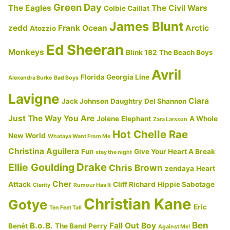
ッ
Green Day
The Eagles
The Civil Wars
Colbie Caillat
ト・
James Blunt
zedd
Frank Ocean
Arctic
イ
Atozzio
ッ
Ed Sheeran
Monkeys
Blink 182
The Beach Boys
ト・
Avril
ゴ
Florida Georgia Line
Alexandra Burke
Bad Boys
ー
Lavigne
(邦
Ciara
Jack Johnson
Daughtry
Del Shannon
題:
Just The Way You Are
Jolene
Elephant
A Whole
Zara Larsson
あ
Hot Chelle Rae
New World
Whataya Want From Me
り
Christina Aguilera
Fun
Give Your Heart A Break
stay the night
の
Drake
Ellie Goulding
Chris Brown
zendaya
Heart
ま
Cher
Attack
Cliff Richard
Hippie Sabotage
Clarity
Rumour Has It
ま
Christian Kane
で)
Gotye
Eric
Ten Feet Tall
－
Ben
B.o.B.
Fall Out Boy
Benét
The Band Perry
Against Me!