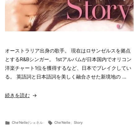
ラ
ブ・
ユ
ー
【歌
詞
オーストラリア出身の歌手。 現在はロサンゼルスを拠点
翻
とするR&Bシンガー。 1stアルバムが日本国内でオリコン
訳・
洋楽チャート1位を獲得するなど、日本でブレイクしてい
意
る。 英語詞と日本語詞を美しく融合させた新境地の …
味
解
“【歌
続きを読む
説】”
詞
の
翻
訳・
カ
タ
Che'Nelle/シェネル
Che'Nelle
、
Story
投
テ
グ:
意
ら
7
稿
ゴ
ま
月
味