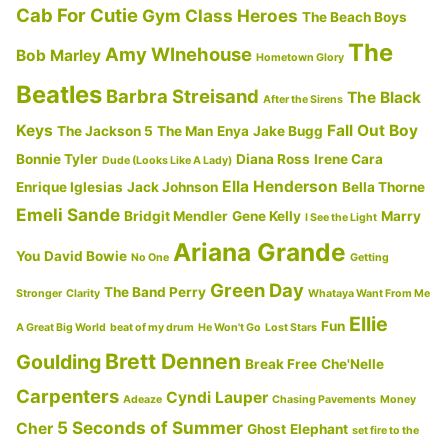
Cab For Cutie
Gym Class Heroes
The Beach Boys
訳・
The
Amy WInehouse
意
Bob Marley
Hometown Glory
味
Beatles
Barbra Streisand
The Black
After the Sirens
解
Keys
Fall Out Boy
The Jackson 5
The Man
Enya
Jake Bugg
説】”
Bonnie Tyler
Diana Ross
Irene Cara
Dude (Looks Like A Lady)
の
Ella Henderson
Enrique Iglesias
Jack Johnson
Bella Thorne
Emeli Sande
Bridgit Mendler
Gene Kelly
Marry
I See the Light
Ariana Grande
You
David Bowie
No One
Getting
Green Day
The Band Perry
Stronger
Clarity
Whataya Want From Me
Ellie
Fun
A Great Big World
beat of my drum
He Won't Go
Lost Stars
Brett Dennen
Goulding
Break Free
Che'Nelle
Carpenters
Cyndi Lauper
Adeaze
Chasing Pavements
Money
5 Seconds of Summer
Cher
Ghost
Elephant
set fire to the