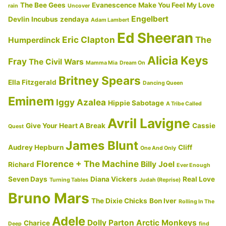
The Bee Gees
Evanescence
Make You Feel My Love
rain
Uncover
Engelbert
Devlin
Incubus
zendaya
Adam Lambert
Ed Sheeran
Eric Clapton
The
Humperdinck
Alicia Keys
Fray
The Civil Wars
Mamma Mia
Dream On
Britney Spears
Ella Fitzgerald
Dancing Queen
Eminem
Iggy Azalea
Hippie Sabotage
A Tribe Called
Avril Lavigne
Give Your Heart A Break
Cassie
Quest
James Blunt
Audrey Hepburn
Cliff
One And Only
Florence + The Machine
Billy Joel
Richard
Ever Enough
Seven Days
Diana Vickers
Real Love
Turning Tables
Judah (Reprise)
Bruno Mars
The Dixie Chicks
Bon Iver
Rolling In The
Adele
Dolly Parton
Arctic Monkeys
Charice
Deep
find