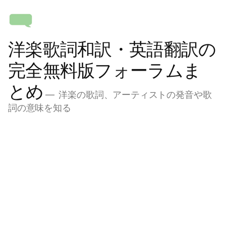
コ
ン
テ
洋楽歌詞和訳・英語翻訳の
ン
ツ
完全無料版フォーラムま
へ
とめ
ス
洋楽の歌詞、アーティストの発音や歌
キ
詞の意味を知る
ッ
プ