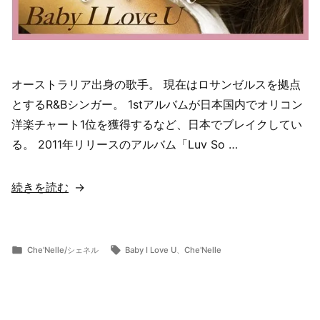
オーストラリア出身の歌手。 現在はロサンゼルスを拠点
とするR&Bシンガー。 1stアルバムが日本国内でオリコン
洋楽チャート1位を獲得するなど、日本でブレイクしてい
る。 2011年リリースのアルバム「Luv So …
“【歌
続きを読む
詞
翻
訳・
カ
タ
Che'Nelle/シェネル
Baby I Love U
、
Che'Nelle
投
テ
グ:
意
ら
7
稿
ゴ
ま
月
味
者:
リ
ー
8,
解
ー:
2019