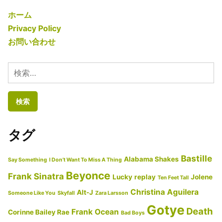
者:
リ
ー
8,
解
ー:
2019
ホーム
説】
Privacy Policy
Che’Nelle/
お問い合わせ
シ
ェ
検
ネ
索:
ル
Story/
ス
タグ
ト
ー
Bastille
Alabama Shakes
Say Something
I Don’t Want To Miss A Thing
リ
Beyonce
Frank Sinatra
Lucky
replay
Jolene
Ten Feet Tall
ー
Christina Aguilera
Alt-J
【歌
Someone Like You
Skyfall
Zara Larsson
Gotye
詞
Death
Frank Ocean
Corinne Bailey Rae
Bad Boys
翻