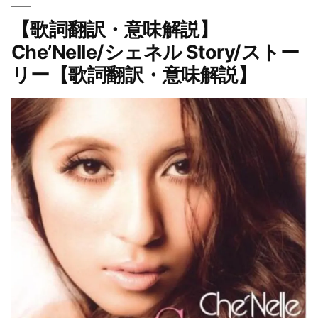
説】
【歌詞翻訳・意味解説】
Che’Nelle/
シ
Che’Nelle/シェネル Story/ストー
ェ
リー【歌詞翻訳・意味解説】
ネ
ル
Baby
I
Love
U/
ベ
イ
ビ
ー・
ア
イ・