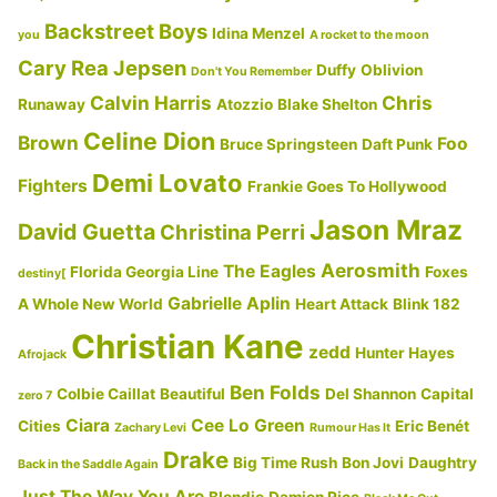
Backstreet Boys
Idina Menzel
you
A rocket to the moon
Cary Rea Jepsen
Duffy
Oblivion
Don't You Remember
Calvin Harris
Chris
Runaway
Atozzio
Blake Shelton
Celine Dion
Brown
Foo
Bruce Springsteen
Daft Punk
Demi Lovato
Fighters
Frankie Goes To Hollywood
Jason Mraz
David Guetta
Christina Perri
Aerosmith
The Eagles
Florida Georgia Line
Foxes
destiny[
Gabrielle Aplin
A Whole New World
Heart Attack
Blink 182
Christian Kane
zedd
Hunter Hayes
Afrojack
Ben Folds
Colbie Caillat
Beautiful
Del Shannon
Capital
zero 7
Ciara
Cee Lo Green
Cities
Eric Benét
Zachary Levi
Rumour Has It
Drake
Big Time Rush
Bon Jovi
Daughtry
Back in the Saddle Again
Just The Way You Are