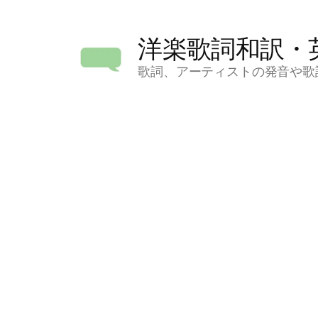
コ
ン
洋楽歌詞和訳・
テ
ン
歌詞、アーティストの発音や歌
ツ
へ
ス
キ
ッ
プ