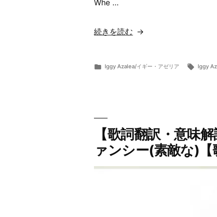
Whe …
“【歌
続きを読む
詞
翻
カ
タ
Iggy Azalea/イギー・アゼリア
Iggy Az
訳・
投
テ
グ:
ら
11
意
稿
ゴ
ま
月
者:
リ
ー
15,
味
ー:
2019
解
説】
【歌詞翻訳・意味解説】Ig
Iggy
ァンシー(素敵な)
Azalea/
イ
ギ
ー・
ア