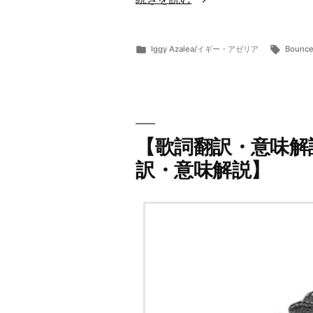
詞
翻
カ
タ
Iggy Azalea/イギー・アゼリア
Bounc
訳・
投
テ
グ:
ら
11
意
稿
ゴ
ま
月
者:
リ
ー
15,
味
ー:
2019
解
説】
【歌詞翻訳・意味解説】
Iggy
訳・意味解説】
Azalea/
イ
ギ
ー・
ア
ゼ
リ
ア