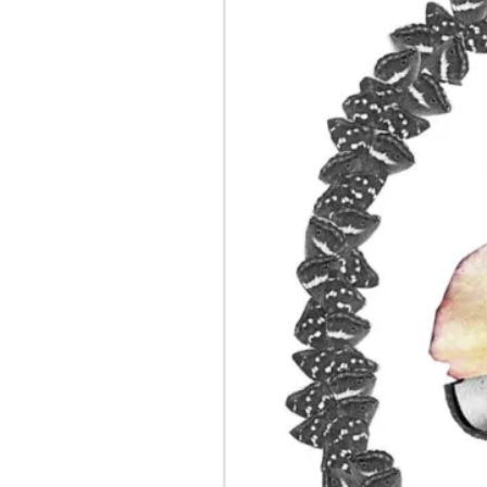
Bounce/
バ
ウ
ン
ス
(弾
む)
【歌
詞
翻
訳・
意
味
解
説】”
の