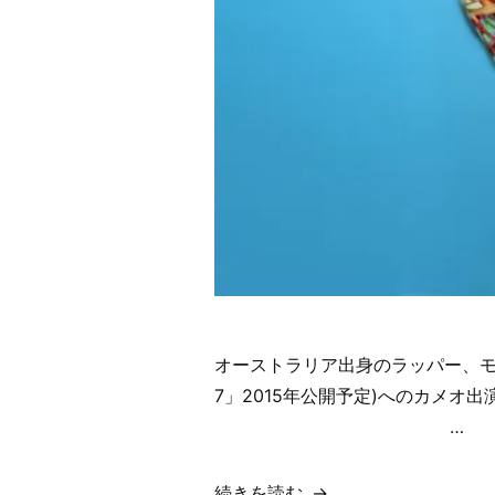
オーストラリア出身のラッパー、モデル。
7」2015年公開予定)へのカメオ出演
…
“【歌
続きを読む