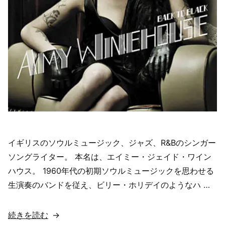
I’m
No
Good/
ユ
ー・
ノ
ウ・
ア
イ
ム・
イギリスのソウルミュージック、ジャズ、R&Bのシンガー
ノ
ソングライター。 本名は、エイミー・ジェイド・ワイン
ー・
ハウス。 1960年代の初期ソウルミュージックを思わせる
グ
生演奏のバンドを従え、ビリー・ホリデイのようなハ …
ッ
ド
“【歌
続きを読む
【歌