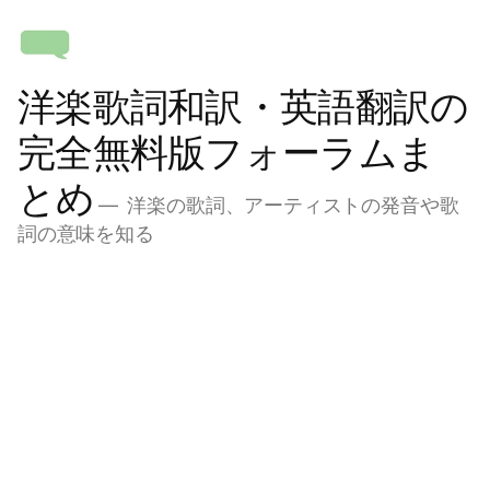
コ
ン
テ
洋楽歌詞和訳・英語翻訳の
ン
ツ
完全無料版フォーラムま
へ
とめ
ス
洋楽の歌詞、アーティストの発音や歌
キ
詞の意味を知る
ッ
プ