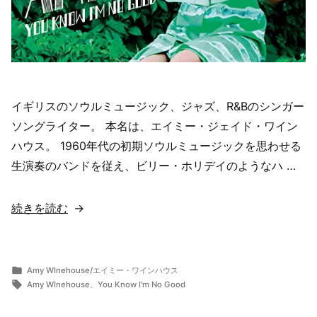
イギリスのソウルミュージック、ジャズ、R&Bのシンガー
ソングライター。 本名は、エイミー・ジェイド・ワイン
ハウス。 1960年代の初期ソウルミュージックを思わせる
生演奏のバンドを従え、ビリー・ホリデイのようなハ …
“【歌
続きを読む
詞
翻
訳・
カ
Amy WInehouse/エイミー・ワインハウス
投
テ
タ
意
ら
5
Amy WInehouse
、
You Know I'm No Good
稿
ゴ
グ:
ま
月
味
者:
リ
ー
13,