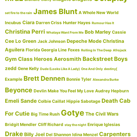
James Blunt
A Whole New World
set fire to the rain
Ciara
Incubus
Darren Criss
Hunter Hayes
Rumour Has It
Christina Perri
Bob Marley
Cassie
Whataya Want From Me
Cee Lo Green
Depeche Mode
Christina
Jack Johnson
Aguilera
Florida Georgia Line
Foxes
Rolling In The Deep
Afrojack
Backstreet Boys
Gym Class Heroes
Aerosmith
zedd
Gene Kelly
Dude (Looks Like A Lady)
One And Only
destiny[
Brett Dennen
Example
Bonnie Tyler
Alexandra Burke
Beyonce
Devlin
Make You Feel My Love
Audrey Hepburn
Death Cab
Emeli Sande
Colbie Caillat
Hippie Sabotage
Gotye
For Cutie
The Civil Wars
Big Time Rush
Bridgit Mendler
Cliff Richard
Enrique Iglesias
stay the night
Drake
Carpenters
Billy Joel
Del Shannon
Idina Menzel