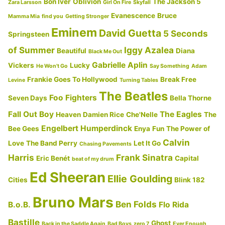
ル
Bon Iver
Oblivion
The Jackson 5
Zara Larsson
Girl On Fire
Skyfall
ー
Evanescence
Bruce
Mamma Mia
find you
Getting Stronger
Eminem
ジ
David Guetta
5 Seconds
Springsteen
ン
of Summer
Iggy Azalea
Beautiful
Diana
Black Me Out
グ・
Gabrielle Aplin
Vickers
Lucky
He Won't Go
Say Something
Adam
ゲ
Frankie Goes To Hollywood
Break Free
Levine
Turning Tables
ー
The Beatles
Foo Fighters
Seven Days
Bella Thorne
ム
Fall Out Boy
The Eagles
【歌
Heaven
Damien Rice
Che'Nelle
The
Engelbert Humperdinck
詞
Bee Gees
Enya
Fun
The Power of
Calvin
翻
Love
The Band Perry
Let It Go
Chasing Pavements
訳・
Harris
Frank Sinatra
Eric Benét
Capital
beat of my drum
意
Ed Sheeran
Ellie Goulding
Cities
Blink 182
味
Bruno Mars
解
Ben Folds
B.o.B.
Flo Rida
説】”
Bastille
Ghost
Back in the Saddle Again
Bad Boys
zero 7
Ever Enough