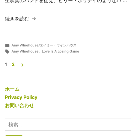
生演奏のバンドを従え、ビリー・ホリデイのようなハ …
翻
訳・
“【歌
続きを読む
意
詞
味
翻
解
訳・
説】”
カ
Amy WInehouse/エイミー・ワインハウス
投
テ
タ
意
ら
5
Amy WInehouse
、
Love Is A Losing Game
の
稿
ゴ
グ:
ま
月
味
者:
リ
ー
13,
1
2
投
解
ー:
2019
稿
説】
の
Amy
ホーム
WInehouse/
ペ
Privacy Policy
エ
ー
お問い合わせ
イ
ジ
ミ
検
送
ー・
索: