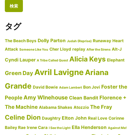
り
ワ
イ
ン
タグ
ハ
ウ
Dolly Parton
The Beach Boys
Runaway
Heart
Judah (Reprise)
ス
Attack
Cher Lloyd
replay
Alt-J
Someone Like You
After the Sirens
Love
Alicia Keys
Cyndi Lauper
Is
Elephant
A Tribe Called Quest
A
Avril Lavigne
Ariana
Green Day
Losing
Grande
Game/
Foster the
David Bowie
Bon Jovi
Adam Lambert
ラ
Amy WInehouse
People
Florence +
Clean Bandit
ヴ・
The Machine
The Fray
Alabama Shakes
Atozzio
イ
Celine Dion
Elton John
Daughtry
Real Love
Corinne
ズ・
Ella Henderson
ア・
Bailey Rae
Irene Cara
I See the Light
Against Me!