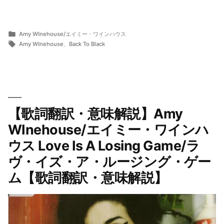
詞
詞
翻
翻
訳・
訳・
カ
Amy WInehouse/エイミー・ワインハウス
投
テ
タ
意
ら
5
Amy WInehouse
、
Back To Black
意
稿
ゴ
グ:
ま
月
味
味
者:
リ
ー
13,
解
ー:
2019
解
説】
説】”
Amy
の
【歌詞翻訳・意味解説】Amy
Winehouse/
WInehouse/エイミー・ワインハ
エ
ウス Love Is A Losing Game/ラ
イ
ミ
ヴ・イズ・ア・ルージング・ゲー
ー・
ム【歌詞翻訳・意味解説】
ワ
イ
ン