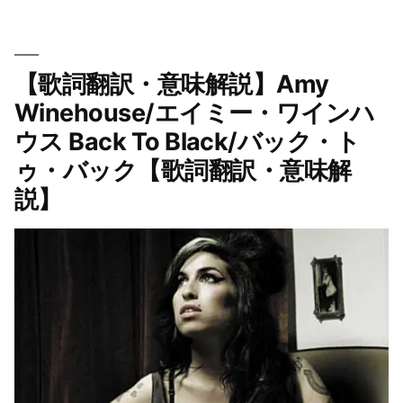
解
ー:
2019
説】
Amy
【歌詞翻訳・意味解説】Amy
Winehouse/
Winehouse/エイミー・ワインハ
エ
ウス Back To Black/バック・ト
イ
ミ
ゥ・バック【歌詞翻訳・意味解
ー・
説】
ワ
イ
ン
ハ
ウ
ス
You
Know