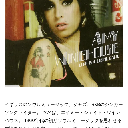
ハ
ウ
ス
Back
To
Black/
バ
ッ
ク・
ト
ゥ・
バ
ッ
イギリスのソウルミュージック、ジャズ、R&Bのシンガー
ク
ソングライター。 本名は、エイミー・ジェイド・ワイン
【歌
ハウス。 1960年代の初期ソウルミュージックを思わせる
詞