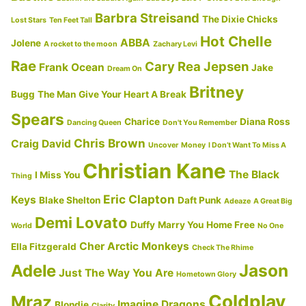
の
Barbra Streisand
The Dixie Chicks
Lost Stars
Ten Feet Tall
Hot Chelle
ABBA
Jolene
A rocket to the moon
Zachary Levi
Rae
Cary Rea Jepsen
Frank Ocean
Jake
Dream On
Britney
Bugg
The Man
Give Your Heart A Break
Spears
Charice
Diana Ross
Dancing Queen
Don't You Remember
Chris Brown
Craig David
Uncover
Money
I Don’t Want To Miss A
Christian Kane
The Black
I Miss You
Thing
Eric Clapton
Keys
Blake Shelton
Daft Punk
Adeaze
A Great Big
Demi Lovato
Duffy
Marry You
Home Free
World
No One
Cher
Arctic Monkeys
Ella Fitzgerald
Check The Rhime
Jason
Adele
Just The Way You Are
Hometown Glory
Coldplay
Mraz
Imagine Dragons
Blondie
Clarity