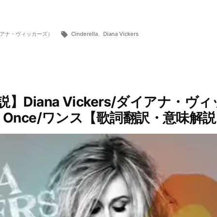
タ
（ダイアナ・ヴィッカーズ）
Cinderella
、
Diana Vickers
グ:
Diana Vickers/ダイアナ・
Once/ワンス【歌詞翻訳・意味解