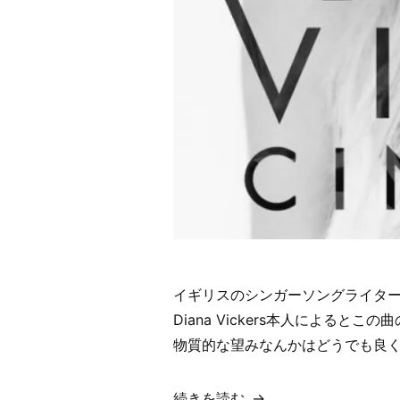
イギリスのシンガーソングライター
Diana Vickers本人による
物質的な望みなんかはどうでも良く
“【歌
続きを読む