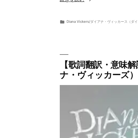
詞
翻
カ
Diana Vickers/ダイアナ・ヴィッカース
訳・
投
テ
ら
8
意
稿
ゴ
ま
月
者:
リ
ー
10,
味
ー:
2019
解
説】
【歌詞翻訳・意味解説】
Diana
ナ・ヴィッカーズ） 
Vickers/
ダ
イ
ア
ナ・
ヴ
ィ
ッ