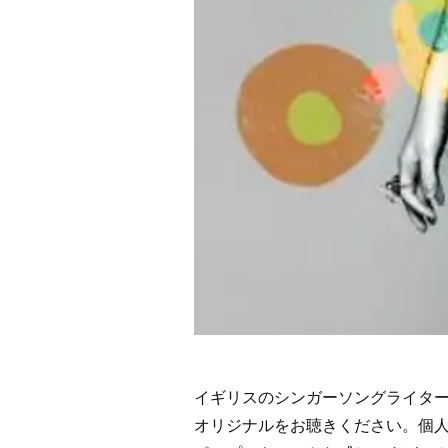
デ
レ
ラ
【歌
詞
翻
訳・
意
味
解
説】”
の
イギリスのシンガーソングライター
オリジナルをお聴きください。個人