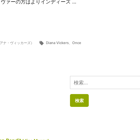
ヴァーの方はよりインディーズ …
タ
（ダイアナ・ヴィッカーズ）
Diana Vickers
、
Once
グ:
検
索: