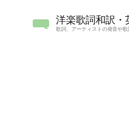
コ
ン
洋楽歌詞和訳・
テ
ン
歌詞、アーティストの発音や歌
ツ
へ
ス
キ
ッ
プ