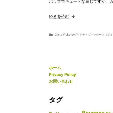
ポップでキュートな感じですが、カ
“【歌
続きを読む
詞
翻
カ
Diana Vickers/ダイアナ・ヴィッカース
訳・
投
テ
ら
8
意
稿
ゴ
ま
月
者:
リ
ー
10,
味
ー:
2019
解
説】
ホーム
Diana
Privacy Policy
Vickers/
お問い合わせ
ダ
イ
タグ
ア
ナ・
Beyonce