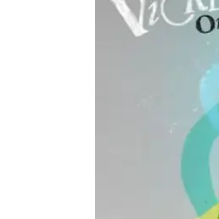
カ
ー
ス
（ダ
イ
ア
ナ・
ヴ
ィ
ッ
カ
ー
ズ）
Cinderella/
シ
ン