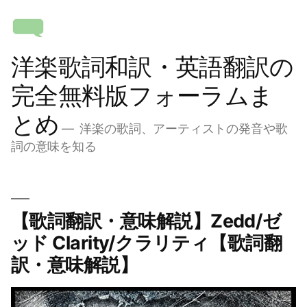
コ
ン
テ
洋楽歌詞和訳・英語翻訳の
ン
ツ
完全無料版フォーラムま
へ
とめ
ス
洋楽の歌詞、アーティストの発音や歌
キ
詞の意味を知る
ッ
プ
【歌詞翻訳・意味解説】Zedd/ゼ
ッド Clarity/クラリティ【歌詞翻
訳・意味解説】