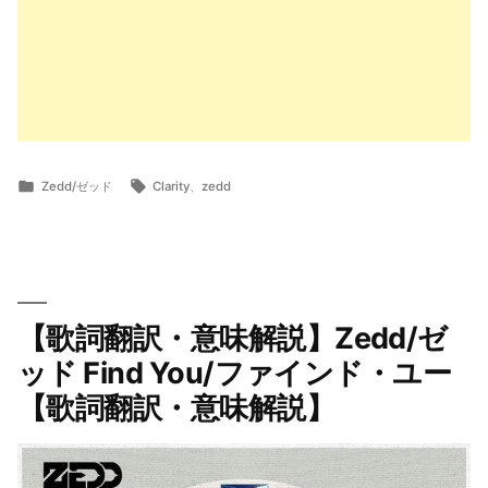
カ
タ
Zedd/ゼッド
Clarity
、
zedd
投
テ
グ:
ら
5
稿
ゴ
ま
月
者:
リ
ー
6,
ー:
2019
【歌詞翻訳・意味解説】Zedd/ゼ
ッド Find You/ファインド・ユー
【歌詞翻訳・意味解説】